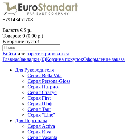
+79143451708
Валюта
€
$
р.
Товаров: 0 (0.00 р.)
В корзине пусто!
Войти
или
зарегистрироваться
Главная
Закладки (0)
Корзина покупок
Оформление заказа
Для Руководителя
Серия Bella Vita
Серия Persona-Gloss
Серия Патриот
Серия Статус
Серия First
Серия Шэф
Серия Taur
Серия "Line"
Для Персонала
Серия Activa
Серия Riva
Серия Vasanta