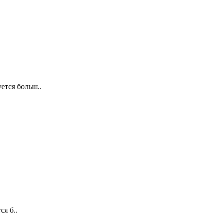
тся больш..
я б..