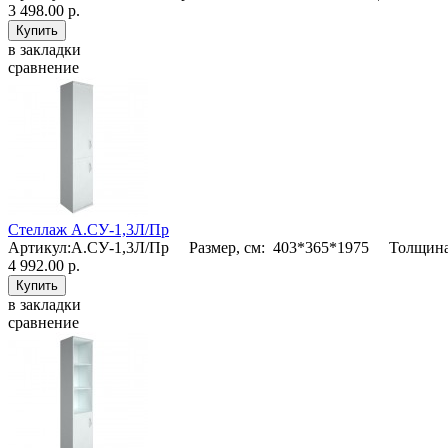
3 498.00 р.
в закладки
сравнение
Стеллаж А.СУ-1,3Л/Пр
Артикул:А.СУ-1,3Л/Пр Размер, см: 403*365*1975 Толщина 
4 992.00 р.
в закладки
сравнение