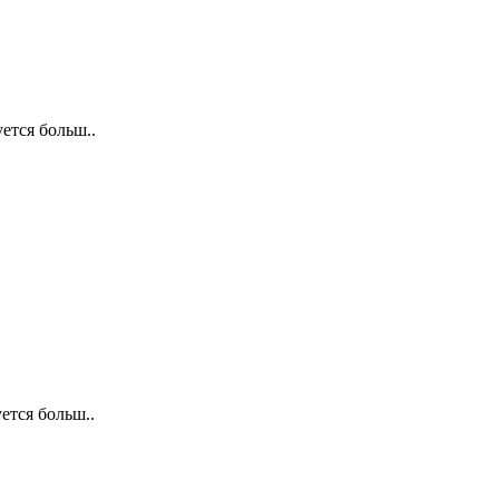
тся больш..
тся больш..