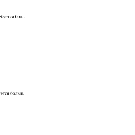
уется бол..
тся больш..