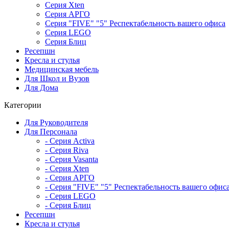
Серия Xten
Серия АРГО
Серия "FIVE" "5" Респектабельность вашего офиса
Серия LEGO
Серия Блиц
Ресепшн
Кресла и стулья
Медицинская мебель
Для Школ и Вузов
Для Дома
Категории
Для Руководителя
Для Персонала
- Серия Activa
- Серия Riva
- Серия Vasanta
- Серия Xten
- Серия АРГО
- Серия "FIVE" "5" Респектабельность вашего офис
- Серия LEGO
- Серия Блиц
Ресепшн
Кресла и стулья