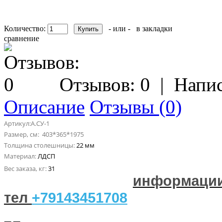
Количество:
- или -
в закладки
сравнение
Отзывов: 0
|
Напис
Описание
Отзывы (0)
Артикул:А.СУ-1
Размер, см: 403*365*1975
Толщина столешницы:
22 мм
Материал:
ЛДСП
Вес заказа, кг:
31
информации
тел
+79143451708